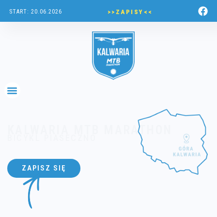
>>ZAPISY<<
START: 20.06.2026
KALWARIA MTB MARATHON
BICYKL PIASECZNO
ZAPISZ SIĘ